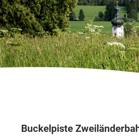
Skitour / Skiroute
Buckelpiste Zweiländerba