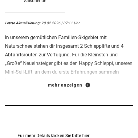
Saisonende
Letzte Aktualisierung
: 28.02.2026 | 07:11 Uhr
In unserem gemütlichen Familien-Skigebiet mit
Naturschnee stehen dir insgesamt 2 Schlepplifte und 4
Abfahrtsrouten zur Verfügung. Für die Kleinsten und
„Große“ Neueinsteiger gibt es den Happy Schleppi, unseren
Mini-Seil-Lift, an dem du erste Erfahrungen sammeln
kannst.
mehr anzeigen
Mit vollem Speed durch den glitzernden Schnee
sausen ohne Ski oder Snowboard an den Füßen? Mit dem
BERGaufRODEL kein Problem. Speziell gebaute Schlitten,
die du bei uns ausleihen kannst, machen die Bergfahrt mit
Preise & Leistungen
dem Schlepplift möglich und die Abfahrt zum Riesenspaß.
Für mehr Details klicken Sie bitte hier