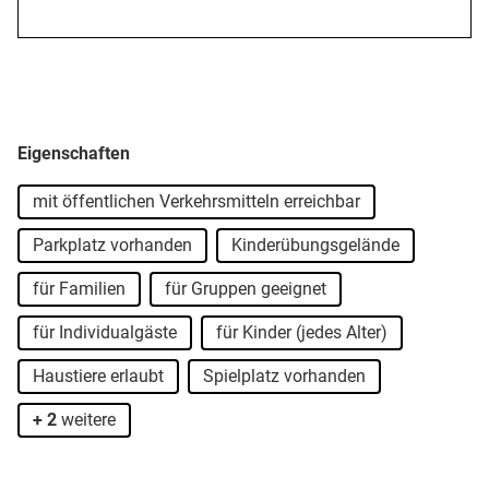
Auf der Sonnenterrasse des Buron Stadl kannst du
verschnaufen, bevor es auf zur nächsten Runde auf die
Piste geht.
Hier findest du unsere Speisekarte.
Eigenschaften
mit öffentlichen Verkehrsmitteln erreichbar
Parkplatz vorhanden
Kinderübungsgelände
für Familien
für Gruppen geeignet
für Individualgäste
für Kinder (jedes Alter)
Haustiere erlaubt
Spielplatz vorhanden
+ 2
weitere