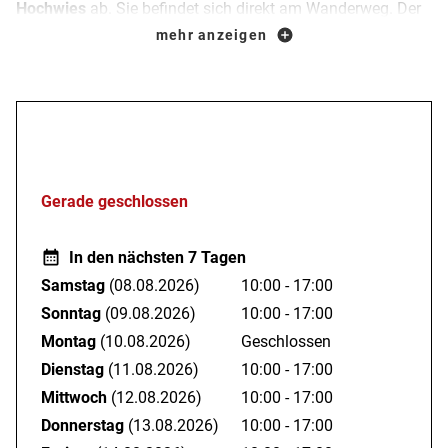
Hochwies
ab. Sie befindet sich direkt am Wanderweg. Der
Alperlebnispfad, ein Erlebniswanderweg für die ganze
mehr anzeigen
Familie, führt direkt daran vorbei.
Bei Deiner Einkehr in der
Alpe Hochweis in Steibis
erwarten
Öffnungszeiten
Dich echte Hüttenklassiker. Neben deftigen Speisen stehen
auch frischgebackene Kuchen auf der Karte. Ein Spielplatz
Gerade geschlossen
grenzt direkt an die Sonnenterrasse an, so wird auch dem
Nachwuchs nicht langweilig.
In den nächsten 7 Tagen
Samstag
(08.08.2026)
10:00 - 17:00
Nach einem Besuch auf der
Hochwies
kannst Du Dich
Sonntag
(09.08.2026)
10:00 - 17:00
gestärkt auf den Weiterweg machen.
Montag
(10.08.2026)
Geschlossen
Dienstag
(11.08.2026)
10:00 - 17:00
Mittwoch
(12.08.2026)
10:00 - 17:00
Donnerstag
(13.08.2026)
10:00 - 17:00