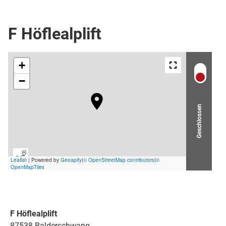
Tellerlift
F Höflealplift
Geschlossen
F Höflealplift
87538 Balderschwang