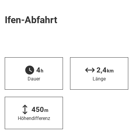
Skipiste
Ifen-Abfahrt
4
2,4
h
km
Dauer
Länge
450
m
Höhendifferenz