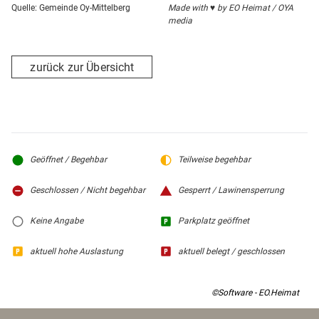
durchlaufen.
Quelle: Gemeinde Oy-Mittelberg
Made with ♥ by EO Heimat / OYA
media
Selbstverständlich stehen an allen Parcours
Sicherheitstrainer unterstützend zur Verfügung.
zurück zur Übersicht
Den Kletterwald Grüntensee können Sie direkt mit dem Zug
erreichen. Vom Bahnhof Haslach sind es ca. 15
Gehminuten bis zum Kletterwald.
Geöffnet / Begehbar
Teilweise begehbar
Geschlossen / Nicht begehbar
Gesperrt / Lawinensperrung
Keine Angabe
Parkplatz geöffnet
aktuell hohe Auslastung
aktuell belegt / geschlossen
©Software - EO.Heimat