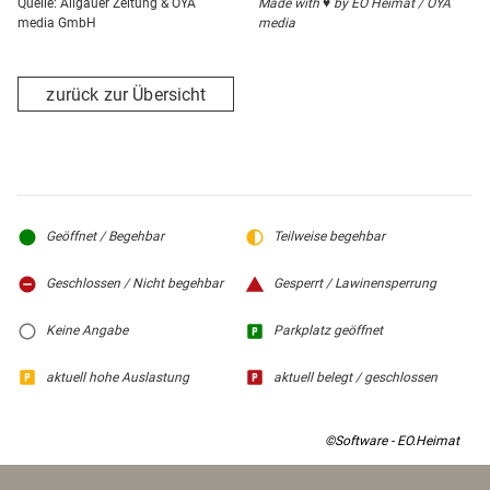
Quelle: Allgäuer Zeitung & OYA
Made with ♥ by EO Heimat / OYA
media GmbH
media
zurück zur Übersicht
Geöffnet / Begehbar
Teilweise begehbar
Geschlossen / Nicht begehbar
Gesperrt / Lawinensperrung
Keine Angabe
Parkplatz geöffnet
aktuell hohe Auslastung
aktuell belegt / geschlossen
©Software - EO.Heimat