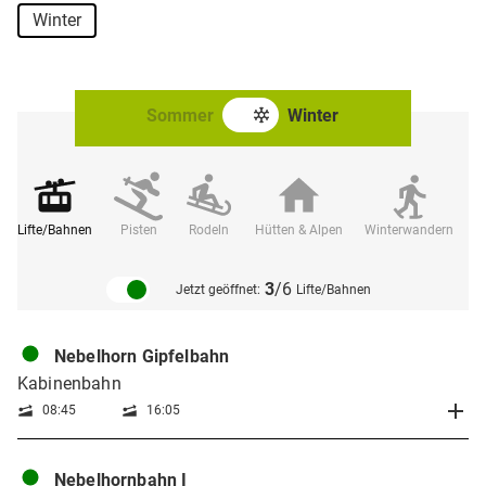
Winter
Sommer
Winter
Lifte/Bahnen
Pisten
Rodeln
Hütten & Alpen
Winterwandern
Fr
3
/6
Jetzt geöffnet:
Lifte/Bahnen
Nebelhorn Gipfelbahn
Kabinenbahn
08:45
16:05
Nebelhornbahn I