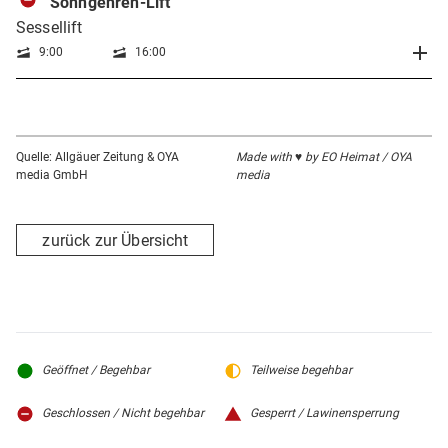
Sonngehren-Lift
Sessellift
9:00
16:00
Quelle: Allgäuer Zeitung & OYA
Made with ♥ by EO Heimat / OYA
media GmbH
media
zurück zur Übersicht
Geöffnet / Begehbar
Teilweise begehbar
Geschlossen / Nicht begehbar
Gesperrt / Lawinensperrung