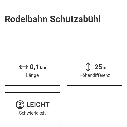
Rodelstrecke
Rodelbahn Schützabühl
0,1
25
km
m
Länge
Höhendifferenz
LEICHT
Schwierigkeit