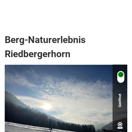
Top Ort
Berg- oder Skigebiet
Schlepplift
Sessellift
Sonstige Freizeit & Sport
Sport-/Freizeitanlage
Parkplatz öffentlich
Berg-Naturerlebnis
Riedbergerhorn
Geöffnet