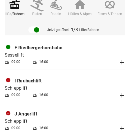
Lifte/Bahnen
Pisten
Rodeln
Hütten & Alpen
Essen & Trinken
1
/3
Jetzt geöffnet:
Lifte/Bahnen
E Riedbergerhornbahn
Sessellift
09:00
16:00
I Raubachlift
Schlepplift
09:00
16:00
J Angerlift
Schlepplift
09:00
16:00