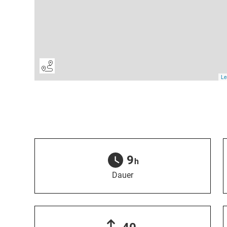
9
h
Dauer