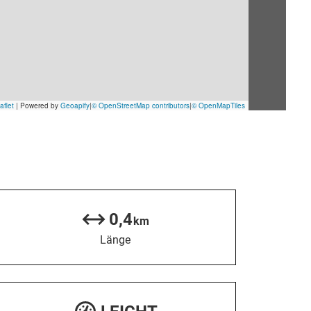
0,4
km
Länge