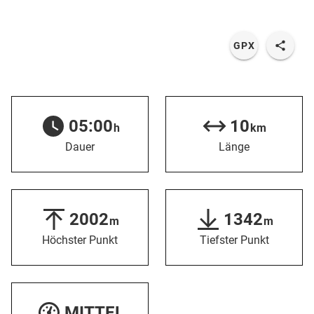
GPX
05:00
10
h
km
Dauer
Länge
2002
1342
m
m
Höchster Punkt
Tiefster Punkt
MITTEL