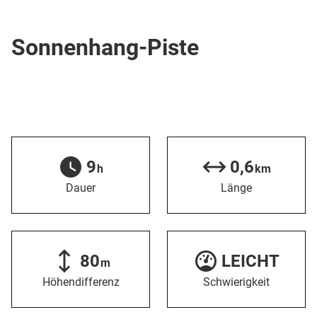
Skipiste
Sonnenhang-Piste
9
0,6
h
km
Dauer
Länge
80
LEICHT
m
Höhendifferenz
Schwierigkeit