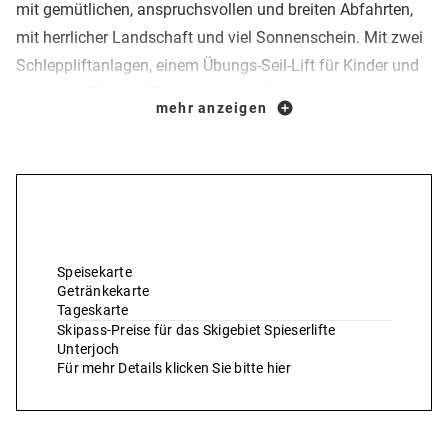
mit gemütlichen, anspruchsvollen und breiten Abfahrten,
mit herrlicher Landschaft und viel Sonnenschein. Mit zwei
Schleppliftanlagen, einem Übungs-Seil-Lift für Kinder und
günstigen Tarifen (Familienkarten, Stundenkarten etc.)
mehr anzeigen
bieten die Spieserlifte Wintersportgenuss für alle
Schneebegeisterten. Sie finden in Unterjoch ein
überschaubares Skigebiet, das deshalb sehr beliebt bei
Familien mit Kindern und bei Wiedereinsteigern ist. Auch
Preise & Leistungen
Könner kommen voll auf ihre Kosten auf den herrlichen
Abfahrten am großen Spieserlift. Für die Kleinen bringt die
Speisekarte
Waldabfahrt viel Spaß mit sich. Am kleinen Spieserlift sorgt
Getränkekarte
Tageskarte
ein Kinder–FunPark für Vergnügen und Abwechslung.
Skipass-Preise für das Skigebiet Spieserlifte
Unterjoch
Für mehr Details klicken Sie bitte hier