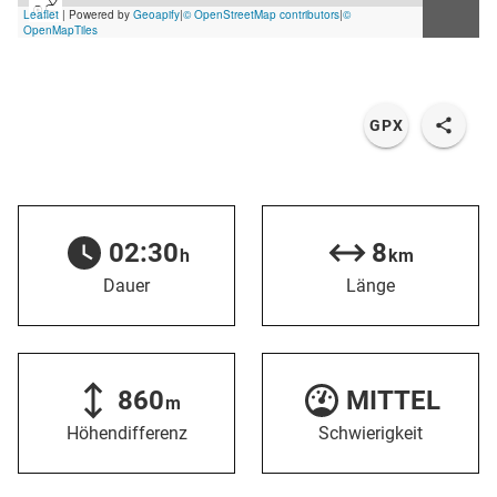
GPX
02:30
8
h
km
Dauer
Länge
860
MITTEL
m
Höhendifferenz
Schwierigkeit