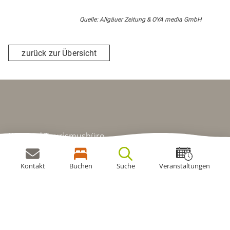
Quelle: Allgäuer Zeitung & OYA media GmbH
zurück zur Übersicht
Kur- und Tourismusbüro
Mittelberger Str. 3
87466 Oy-Mittelberg
Kontakt
Buchen
Suche
Veranstaltungen
+49 8366 207
tourist@oy-mittelberg.de
Öffnungszeiten