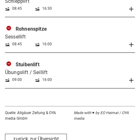
Schlepplift
08:45
16:30
Rohnenspitze
Sessellift
08:45
16:00
Stuibenlift
Übungslift / Seillift
09:00
16:00
Quelle: Allgäuer Zeitung & OYA
Made with ♥ by EO Heimat / OYA
media GmbH
media
zurück zur Übersicht