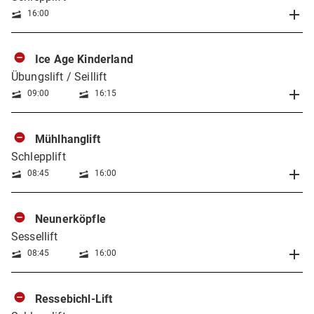
16:00
Ice Age Kinderland
Übungslift / Seillift
09:00
16:15
Mühlhanglift
Schlepplift
08:45
16:00
Neunerköpfle
Sessellift
08:45
16:00
Ressebichl-Lift