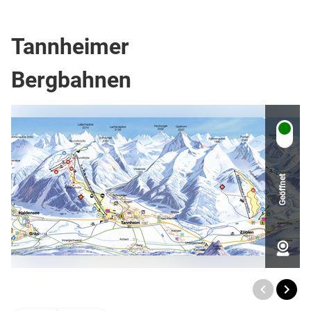
Top Ort
Berg- oder Skigebiet
Tannheimer
Bergbahnen
Geöffnet
TOP
Ort