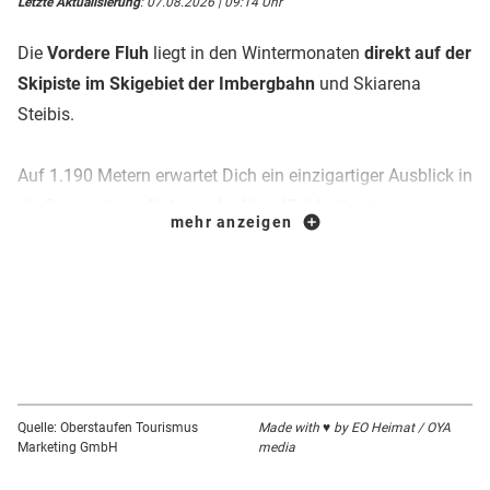
Letzte Aktualisierung
: 07.08.2026 | 09:14 Uhr
Die
Vordere Fluh
liegt in den Wintermonaten
direkt auf der
Skipiste im Skigebiet der Imbergbahn
und Skiarena
Steibis.
Auf 1.190 Metern erwartet Dich ein einzigartiger Ausblick in
die Bergwelt des
Naturparks Nagelfluhkette
. In der
mehr anzeigen
Allgäuer Bergwirtschaft
steht Gastfreundlichkeit an erster
Stelle.
In der Bauernstube kehrst Du in urigem Ambiente ein. Die
große Sonnenterrasse lädt zum entspannten Verweilen ein.
Die Wirte verwöhnen ihre Gäste mit
Allgäuer Spezialitäten
Quelle: Oberstaufen Tourismus
Made with ♥ by EO Heimat / OYA
Marketing GmbH
media
aus Produkten der Region. Auf der
Vorderen Fluh
kannst
Du abschalten und es Dir gut gehen lassen.