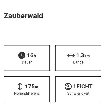
Skipiste
Zauberwald
16
1,3
h
km
Dauer
Länge
175
LEICHT
m
Höhendifferenz
Schwierigkeit