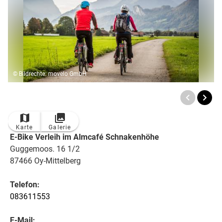
© Bildrechte: movelo GmbH
Karte
Galerie
E-Bike Verleih im Almcafé Schnakenhöhe
Guggemoos. 16 1/2
87466 Oy-Mittelberg
Telefon:
083611553
E-Mail: