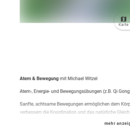
Karte
Atem & Bewegung
mit Michael
Witzel
Atem-, Energie- und Bewegungsübungen (z.B. Qi Gong),
Sanfte, achtsame Bewegungen ermöglichen dem Körper
verbessern die Koordination und das natürliche Glei
die Gedanken und Gefühle sich klären. Dem Atem ents
mehr anze
Sie wie der Atem Sie behutsam von außen nach innen