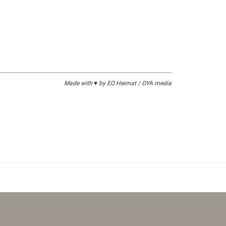
anzheitlichen Sinne.
schuhe mitbringen.
Sie hier:
www.wesensstern.com
Made with ♥ by EO Heimat / OYA media