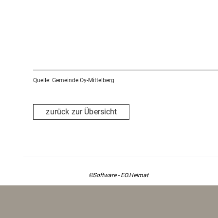
vertieft. Atem & Bewegung fördert die Gesundheit im g
Anmeldung bitte bis Dienstags 20 Uhr.
Bitte bequeme Kleidung und warme Socken oder Haus
Information zum WesensStern in Oberzollhaus finden 
Quelle: Gemeinde Oy-Mittelberg
zurück zur Übersicht
©Software - EO.Heimat