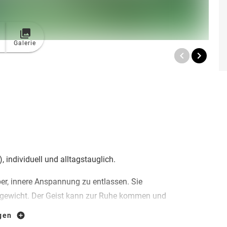
Galerie
 individuell und alltagstauglich.
, innere Anspannung zu entlassen. Sie
chgewicht. Der Geist kann zur Ruhe kommen und
pannt mit der Aufmerksamkeit folgend, lernen
igen
 führt und dabei die Körperwahrnehmung