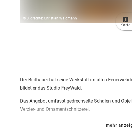
© Bildrechte: Christian Waldmann
Karte
Der Bildhauer hat seine Werkstatt im alten Feuerwehr
bildet er das Studio FreyWald.
Das Angebot umfasst gedrechselte Schalen und Objekt
Verzier- und Ornamentschnitzerei.
Drechsler Franz Frey finden Sie im Ortsteil Mittelberg
mehr anze
Lindenstraße 7