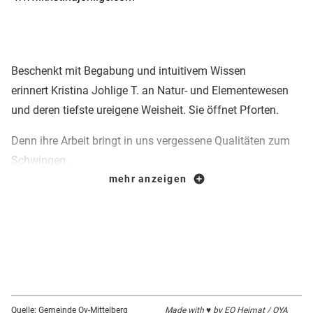
Beschenkt mit Begabung und intuitivem Wissen
erinnert Kristina Johlige T. an Natur- und Elementewesen
und deren tiefste ureigene Weisheit. Sie öffnet Pforten.
Denn ihre Arbeit bringt in uns vergessene Qualitäten zum
Schwingen.
mehr anzeigen
Fein und kraftvoll. Wer sich dazu entscheidet, kann diese
Pforten durchschreiten und bereit sein für das was
kommt: Eine neue Zeit.
Quelle: Gemeinde Oy-Mittelberg
Made with ♥ by EO Heimat / OYA