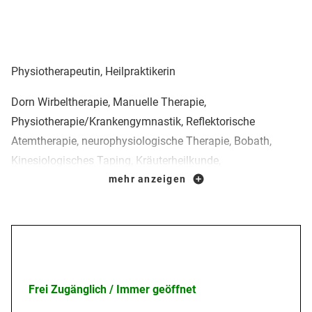
Physiotherapeutin, Heilpraktikerin
Dorn Wirbeltherapie, Manuelle Therapie,
Physiotherapie/Krankengymnastik, Reflektorische
Atemtherapie, neurophysiologische Therapie, Bobath,
Kinesiologisches Taping, Kräuterheilkunde,
Phytokinesiologie, Body Talk, Cranio Sacrale Therapie,
mehr anzeigen
Trance Arbeit, Reflexzonentherapie am Fuß, Emotionale
Balance, Arbeit mit dem inneren Kind, Aurum Manus
Massage
Öffnungszeiten
Frei Zugänglich / Immer geöffnet