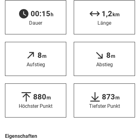
00:15
1,2
h
km
Dauer
Länge
8
8
m
m
Aufstieg
Abstieg
880
873
m
m
Höchster Punkt
Tiefster Punkt
Eigenschaften