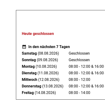
Leitende Ärztin der Fachklinik St. Marien in Wertach
Leitende Ärztin des Mutter/Vater-Kind Bereichs der Ho
Öffnungszeiten
Dr. med. Rudolf Gaschler
Facharzt für Allgemeinmedizin, Naturheilverfahren, Ch
(Kurmedizin)
Heute geschlossen
Beide Ärzte sind Lehrbeauftragte der Ludwig-Maximili
In den nächsten 7 Tagen
Die Praxis ist nach ISO 9001:2008 zertifiziert.
Samstag
(08.08.2026)
Geschlossen
Sonntag
(09.08.2026)
Geschlossen
Montag
(10.08.2026)
08:00 - 12:00
&
16:00 
Dienstag
(11.08.2026)
08:00 - 12:00
&
16:00 
Mittwoch
(12.08.2026)
08:00 - 12:00
Donnerstag
(13.08.2026)
08:00 - 12:00
&
16:00 
Freitag
(14.08.2026)
08:00 - 14:00