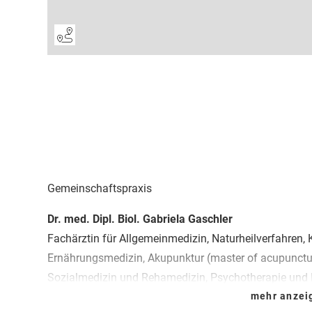
Gemeinschaftspraxis
Dr. med. Dipl. Biol. Gabriela Gaschler
Fachärztin für Allgemeinmedizin, Naturheilverfahren, 
Ernährungsmedizin, Akupunktur (master of acupunctu
Sozialmedizin und Rehamedizin, Psychotherapie und 
Beratung (coaching) SG
mehr anze