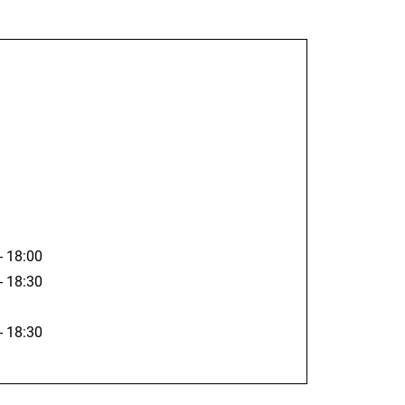
chgebirgsklinik Mittelberg
irotherapie, Akupunktur, Balneologie
an Universität München und der Universität Ulm.
- 18:00
- 18:30
- 18:30