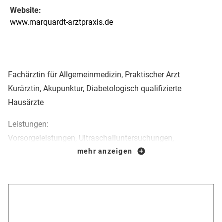
Website:
www.marquardt-arztpraxis.de
Fachärztin für Allgemeinmedizin, Praktischer Arzt
Kurärztin, Akupunktur, Diabetologisch qualifizierte
Hausärzte
Leistungen:
Vorsorgeleistungen, Ultraschalluntersuchungen,
Tauglichkeitsuntersuchungen, Kardiologische
mehr anzeigen
Untersuchungen, Allergologische Untersuchungen sowie
Behandlungen, Kurärztliche Behandlungen,
Laboruntersuchungen, Patientenschulungen, Akupunktur,
Öffnungszeiten
Impfungen, Schmerztherapie, kleine chirurgische Eingriffe,
Infusionsbehandlungen, Ultraschalltherapie,