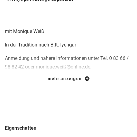
mit Monique Weiß
In der Tradition nach B.K. Iyengar
Anmeldung und nähere Informationen unter Tel. 0 83 66 /
98 82 42 oder monique.weiß@online.de.
mehr anzeigen
Auch auf der Website
www.yoga-massage-allgaeu.de
können Sie näheres über Monique Weiß und Ihren
Angeboten erfahren.
Eigenschaften