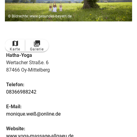
© Bildrechte: www.gesundes-bayern.de
Karte
Galerie
Hatha-Yoga
Wertacher Straße. 6
87466 Oy-Mittelberg
Telefon:
08366988242
E-Mail:
monique.weiß@online.de
Website:
www.yoga-massage-allgaeu.de