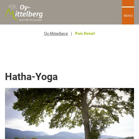
MENÜ
Oy-Mittelberg
Pois Detail
Yoga
Hatha-Yoga