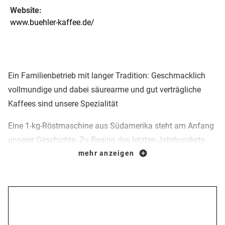
Website:
www.buehler-kaffee.de/
Ein Familienbetrieb mit langer Tradition: Geschmacklich
vollmundige und dabei säurearme und gut verträgliche
Kaffees sind unsere Spezialität
Eine 1-kg-Röstmaschine aus Südamerika steht am Anfang
unserer Geschichte. Zu Beginn des letzten Jahrhunderts
wanderte unser Großonkel Andreas Bühler nach Brasilien
mehr anzeigen
aus und lernte dort das Kaffeerösten von der Pike auf.
Unser Sortiment besteht aus:
Öffnungszeiten
12 Sorten Kaffee