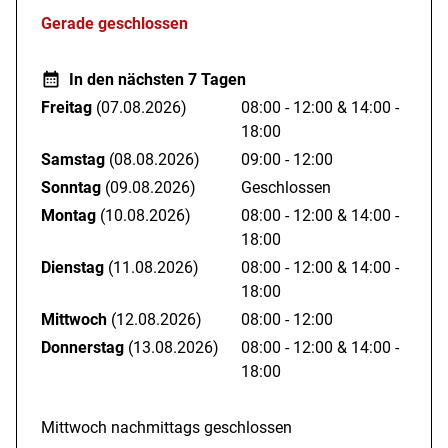
3 verschiedenen Kakaoprodukten
Gerade geschlossen
1 Teesorte
Duftort Oy-Mittelberg:
In den nächsten 7 Tagen
Die Kafferösterei Bühler im Zentrum des Hauptortes Oy
Freitag
(07.08.2026)
08:00 - 12:00
&
14:00 -
gelegen, ist eine der vier definierten Quellen des Duftortes.
18:00
Samstag
(08.08.2026)
09:00 - 12:00
Wenn Bernhard Bühler röstet, kann man im näheren Umfeld
Sonntag
(09.08.2026)
Geschlossen
der Rösterei den Duft wahrnehmen, der nicht sogleich an
Montag
(10.08.2026)
08:00 - 12:00
&
14:00 -
Kaffee erinnert. Dies ist beim fertigen Produkt anders:
18:00
gemäß des Mottos des Duftortes riecht Bühlerkaffee nicht
Dienstag
(11.08.2026)
08:00 - 12:00
&
14:00 -
nur gut, sondern schmeckt auch gut und tut auf besondere
18:00
Weise gut - oyfach so!
Mittwoch
(12.08.2026)
08:00 - 12:00
Donnerstag
(13.08.2026)
08:00 - 12:00
&
14:00 -
18:00
Mittwoch nachmittags geschlossen