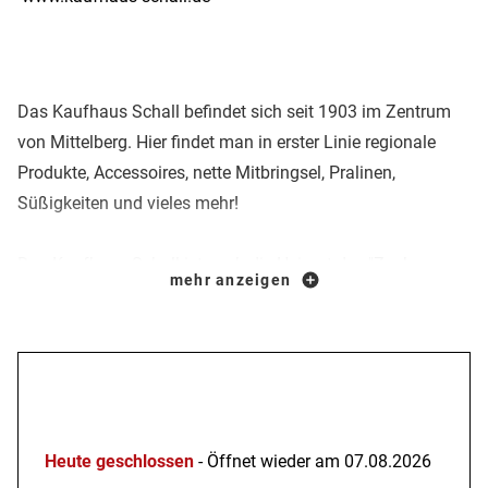
Das Kaufhaus Schall befindet sich seit 1903 im Zentrum
von Mittelberg. Hier findet man in erster Linie regionale
Produkte, Accessoires, nette Mitbringsel, Pralinen,
Süßigkeiten und vieles mehr!
Das Kaufhaus Schall ist auch die Heimat des "
Zucker-
mehr anzeigen
Zwerg
". Hier gibt es die leckeren Pralinen von Manuela
Fischer - natürlich aus eigener Herstellung - das versteht
sich quasi von selbst!
Öffnungszeiten
Heute geschlossen
- Öffnet wieder am 07.08.2026