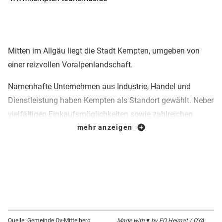
Mitten im Allgäu liegt die Stadt Kempten, umgeben von
einer reizvollen Voralpenlandschaft.
Namenhafte Unternehmen aus Industrie, Handel und
Dienstleistung haben Kempten als Standort gewählt. Neben
vielfältigen Einkaufsmöglichkeiten sowie zahlreichen
Restaurants, Cafés und Biergärten hat Kempten auch
mehr anzeigen
historisch einiges zu bieten.
Durch Ausgrabungen wird im Archäologischen Park
Cambodunum die römische Vergangenheit wieder lebendig.
Ebenfalls kann man die Geschichte Kemptens im
unterirdischen Schauraum der Erasmuskapelle durch
Projektionen und Hörbilder miterleben.
Quelle: Gemeinde Oy-Mittelberg
Made with ♥ by EO Heimat / OYA