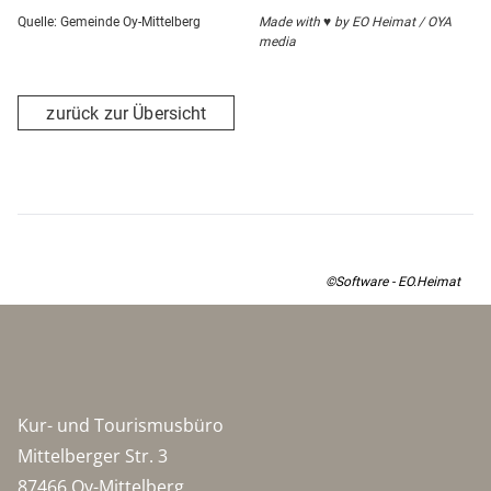
Glasfasern hintergrundbeleuchtet und verändern in
Quelle: Gemeinde Oy-Mittelberg
Made with ♥ by EO Heimat / OYA
regelmäßigen Abständen die Farbenpracht.
media
zurück zur Übersicht
©Software - EO.Heimat
Kur- und Tourismusbüro
Mittelberger Str. 3
87466 Oy-Mittelberg