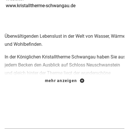
www.kristalltherme-schwangau.de
Überwältigenden Lebenslust in der Welt von Wasser, Wärme
und Wohlbefinden.
In der Königlichen Kristalltherme Schwangau haben Sie aus
jedem Becken den Ausblick auf Schloss Neuschwanstein
und gleich hinter der Therme liegt der wunderschöne
Forggensee, der viertgrößte See im Allgäu.
mehr anzeigen
Der Zauberberg der Edelsteine verspricht ein Feuerwerk von
Licht und Farben. Nach der Heilslehre der hl. Hildegard von
Bingen wurden über 30 Tonnen ausgesuchter Amethysten,
Bergkristalle, Citrine und sogar ein Smaragd künstlerisch im
Zauberberg verarbeitet. 840 Bergkristalle werden mit