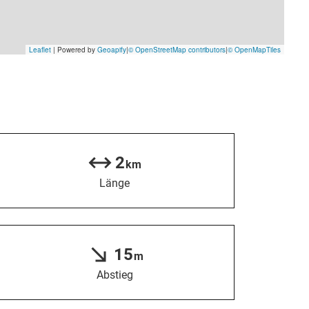
2
km
Länge
15
m
Abstieg