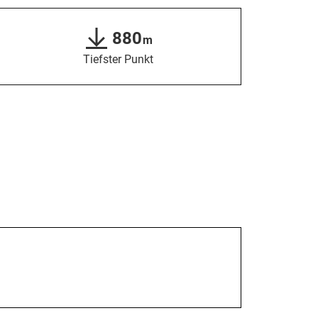
880
m
Tiefster Punkt