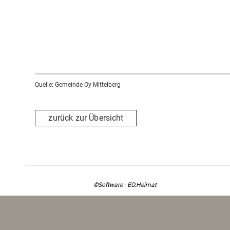
als Sommerresidenz bis zu seinem Tod 1886.
Im 12. Jahrhundert wurde Schloss Hohenschwangau,
wurde, das erste mal urkundlich erwähnt.
Bis in das 16. Jahrhundert war es im Besitz der Ritte
folgenden Zeit mehrfach seinen Besitzer.
Während verschiedener Kriege wurde es immer wieder
Quelle: Gemeinde Oy-Mittelberg
1832 erwarb es der spätere König Maximilian II, Vater 
Originalplänen im neugotischen Stil wiederaufbauen.
zurück zur Übersicht
Die bayerische Königsfamilie nutzte es als Sommer- 
Seit 1928 ist Schloss Hohenschwangau im Besitz des 
Der große Festsaal
Der Festsaal des Schlosses, auch Heldensaal genannt,
©Software - EO.Heimat
Königsetage. Die Wandgemälde, nach Entwürfen von M
mit Dietrich von Bern.