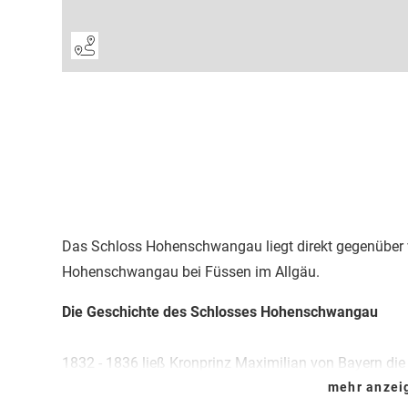
Das Schloss Hohenschwangau liegt direkt gegenüber 
Hohenschwangau bei Füssen im Allgäu.
Die Geschichte des Schlosses Hohenschwangau
1832 - 1836 ließ Kronprinz Maximilian von Bayern di
Stil wieder aufbauen. Hier verlebte König Ludwig II. n
mehr anze