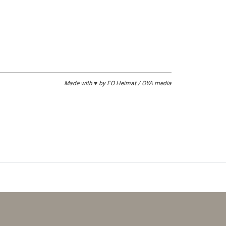
 Burg Schwanstein wie es damals genannt
r von Schwangau und wechselte in der darauf
 schwer beschädigt.
Made with ♥ by EO Heimat / OYA media
König Ludwigs II, und ließ es nach
und Jagdresidenz.
Wittelsbacher Ausgleichfonds.
 ist der größte Raum und befindet sich auf der
oritz von Schwind, behandeln die Wilkina Sage