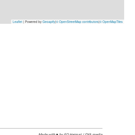
Made with ♥ by EO Heimat / OYA media