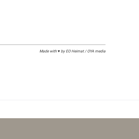
spauschale
Made with ♥ by EO Heimat / OYA media
nthalten sind, besprechen wir gerne persönlich
ina Kösel gerne zur Verfügung.