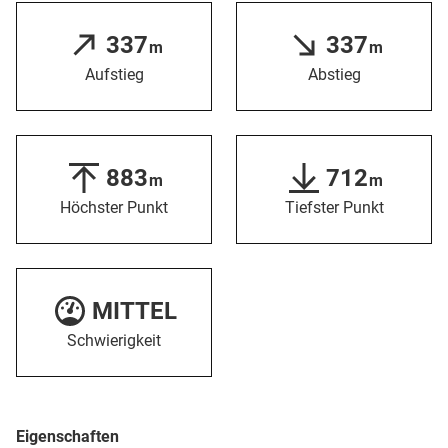
337
337
m
m
Aufstieg
Abstieg
883
712
m
m
Höchster Punkt
Tiefster Punkt
MITTEL
Schwierigkeit
Eigenschaften