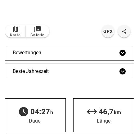
© Bildrechte: Pixabay
TOP
Route
GPX
Karte
Galerie
Bewertungen
Beste Jahreszeit
04:27
46,7
h
km
Dauer
Länge