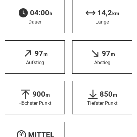
04:00
14,2
h
km
Dauer
Länge
97
97
m
m
Aufstieg
Abstieg
900
850
m
m
Höchster Punkt
Tiefster Punkt
MITTEL