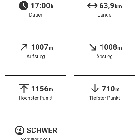
17:00
63,9
h
km
Dauer
Länge
1007
1008
m
m
Aufstieg
Abstieg
1156
710
m
m
Höchster Punkt
Tiefster Punkt
SCHWER
Schwierigkeit