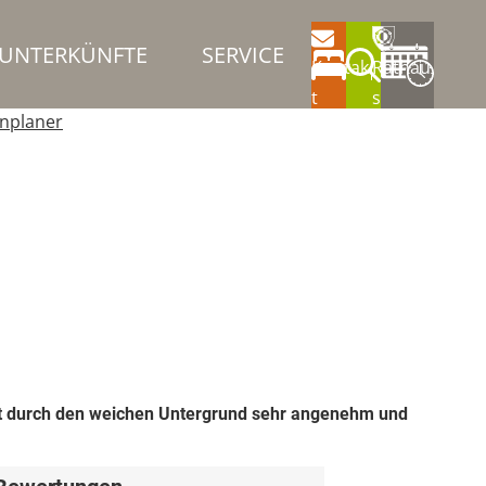
UNTERKÜNFTE
SERVICE
Kontak
Rathau
t
s
nplaner
ist durch den weichen Untergrund sehr angenehm und