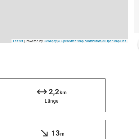
2,2
km
Länge
13
m