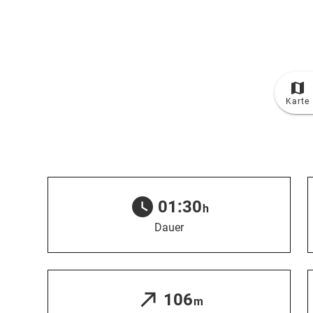
© Bildrechte: Kur- und Tourismusbüro Oy-Mittelberg
Karte
TOP
Route
01:30
h
Dauer
106
m