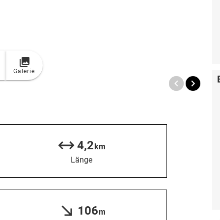
Galerie
4,2
km
Länge
106
m