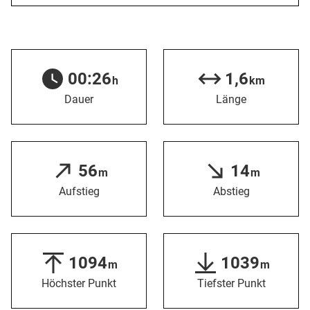
00:26
1,6
h
km
Dauer
Länge
56
14
m
m
Aufstieg
Abstieg
1094
1039
m
m
Höchster Punkt
Tiefster Punkt