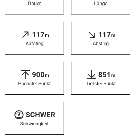
Dauer
Länge
117
117
m
m
Aufstieg
Abstieg
900
851
m
m
Höchster Punkt
Tiefster Punkt
SCHWER
Schwierigkeit