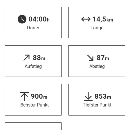
04:00
14,5
h
km
Dauer
Länge
88
87
m
m
Aufstieg
Abstieg
900
853
m
m
Höchster Punkt
Tiefster Punkt