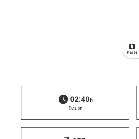
© Bildrechte: Outdooractive Redaktion
Karte
TOP
Route
02:40
h
Dauer