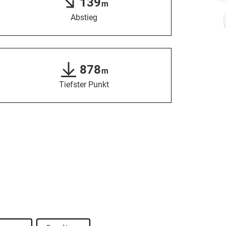
139
m
Abstieg
878
m
Tiefster Punkt