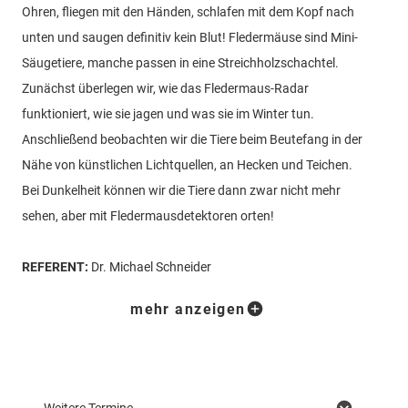
Ohren, fliegen mit den Händen, schlafen mit dem Kopf nach
unten und saugen definitiv kein Blut! Fledermäuse sind Mini-
Säugetiere, manche passen in eine Streichholzschachtel.
Zunächst überlegen wir, wie das Fledermaus-Radar
funktioniert, wie sie jagen und was sie im Winter tun.
Anschließend beobachten wir die Tiere beim Beutefang in der
Nähe von künstlichen Lichtquellen, an Hecken und Teichen.
Bei Dunkelheit können wir die Tiere dann zwar nicht mehr
sehen, aber mit Fledermausdetektoren orten!
REFERENT:
Dr. Michael Schneider
Anmeldung:
E-Mail:
erlebnis@primaveralife.com
mehr anzeigen
Telefon: 08366 8988-880
Unkostenbeitrag:
5.00€ pro Teilnehmer*in ab 12 Jahren