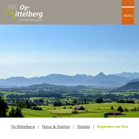
MENÜ
Oy-Mittelberg
Natur & Vitalität
Vitalität
Experten vor Ort