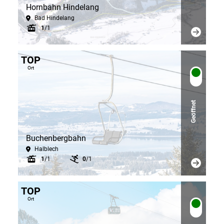
Hornbahn Hindelang
Bad Hindelang
1
/1
TOP
Ort
Geöffnet
Buchenbergbahn
Halblech
1
/1
0
/1
TOP
Ort