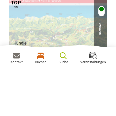
TOP
Ort
Geöffnet
Hündle
Oberstaufen
1
/4
0
/14
Kontakt
Buchen
Suche
Veranstaltungen
TOP
Ort
Geöffnet
Füssener Jöchle Grän