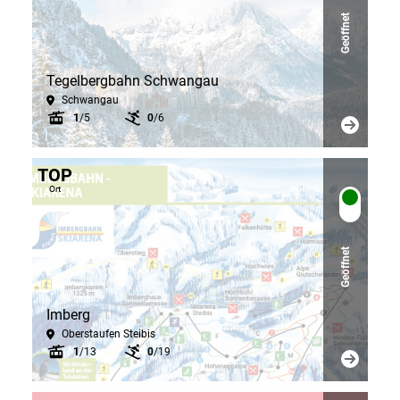
Geöffnet
Tegelbergbahn Schwangau
Schwangau
1
/5
0
/6
TOP
Ort
Geöffnet
Imberg
Oberstaufen Steibis
1
/13
0
/19